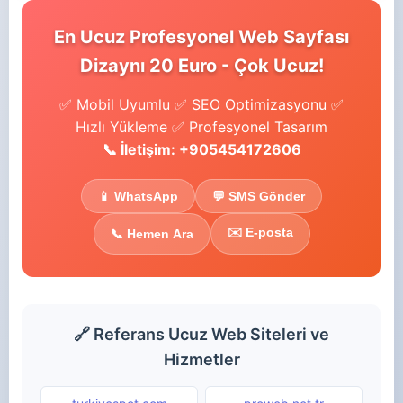
En Ucuz Profesyonel Web Sayfası
Dizaynı 20 Euro - Çok Ucuz!
✅ Mobil Uyumlu ✅ SEO Optimizasyonu ✅
Hızlı Yükleme ✅ Profesyonel Tasarım
📞 İletişim: +905454172606
📱 WhatsApp
💬 SMS Gönder
✉️ E-posta
📞 Hemen Ara
🔗 Referans Ucuz Web Siteleri ve
Hizmetler