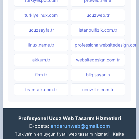
turkiyespot.com
proweb.net.tr
turkiyelinux.com
ucuzweb.tr
ucuzsayfa.tr
istanbulfizik.com.tr
linux.name.tr
professionalwebsitedesign.com.
akkum.tr
websitedesign.com.tr
firm.tr
bilgisayar.in
teamtalk.com.tr
ucuzsite.com.tr
Profesyonel Ucuz Web Tasarım Hizmetleri
E-posta:
enderunweb@gmail.com
Türkiye'nin en uygun fiyatlı web tasarım hizmeti - Kalite