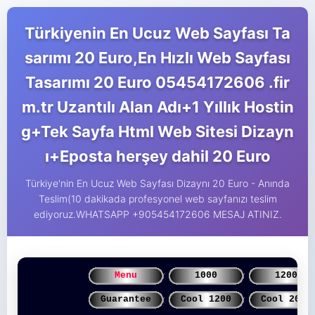
Türkiyenin En Ucuz Web Sayfası Ta
sarımı 20 Euro,En Hızlı Web Sayfası
Tasarımı 20 Euro 05454172606 .fir
m.tr Uzantılı Alan Adı+1 Yıllık Hostin
g+Tek Sayfa Html Web Sitesi Dizayn
ı+Eposta herşey dahil 20 Euro
Türkiye'nin En Ucuz Web Sayfası Dizaynı 20 Euro - Anında
Teslim(10 dakikada profesyonel web sayfanızı teslim
ediyoruz.WHATSAPP +905454172606 MESAJ ATINIZ.