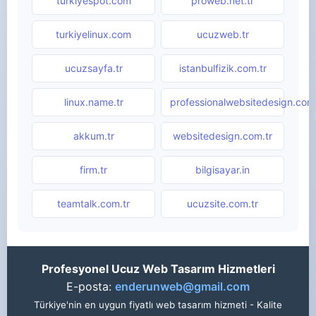
turkiyespot.com
proweb.net.tr
turkiyelinux.com
ucuzweb.tr
ucuzsayfa.tr
istanbulfizik.com.tr
linux.name.tr
professionalwebsitedesign.com.
akkum.tr
websitedesign.com.tr
firm.tr
bilgisayar.in
teamtalk.com.tr
ucuzsite.com.tr
Profesyonel Ucuz Web Tasarım Hizmetleri
E-posta:
enderunweb@gmail.com
Türkiye'nin en uygun fiyatlı web tasarım hizmeti - Kalite