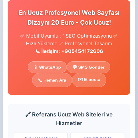
En Ucuz Profesyonel Web Sayfası
Dizaynı 20 Euro - Çok Ucuz!
✅ Mobil Uyumlu ✅ SEO Optimizasyonu ✅
Hızlı Yükleme ✅ Profesyonel Tasarım
📞 İletişim: +905454172606
📱 WhatsApp
💬 SMS Gönder
✉️ E-posta
📞 Hemen Ara
🔗 Referans Ucuz Web Siteleri ve
Hizmetler