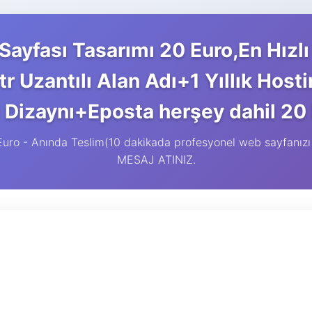
ayfası Tasarımı 20 Euro,En Hızl
r Uzantılı Alan Adı+1 Yıllık Hos
i Dizaynı+Eposta herşey dahil 20
 Euro - Anında Teslim(10 dakikada profesyonel web sayfa
MESAJ ATINIZ.