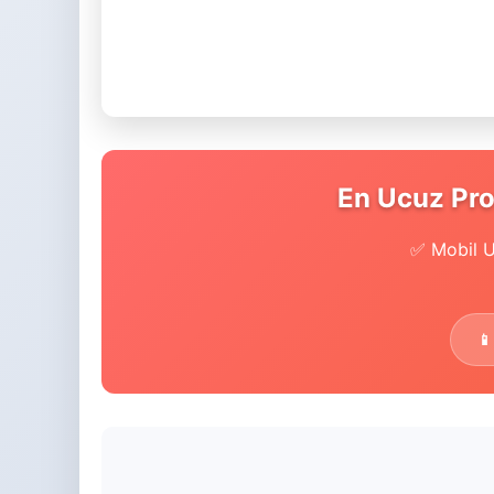
En Ucuz Pro
✅ Mobil U
📱