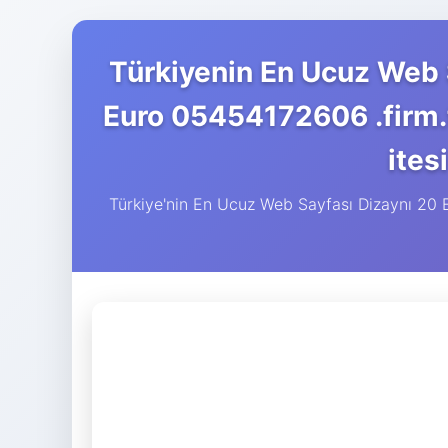
Türkiyenin En Ucuz Web S
Euro 05454172606 .firm.t
ites
Türkiye'nin En Ucuz Web Sayfası Dizaynı 20