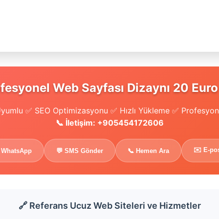
fesyonel Web Sayfası Dizaynı 20 Euro
yumlu ✅ SEO Optimizasyonu ✅ Hızlı Yükleme ✅ Profesyon
📞 İletişim: +905454172606
✉️ E-po
 WhatsApp
💬 SMS Gönder
📞 Hemen Ara
🔗 Referans Ucuz Web Siteleri ve Hizmetler