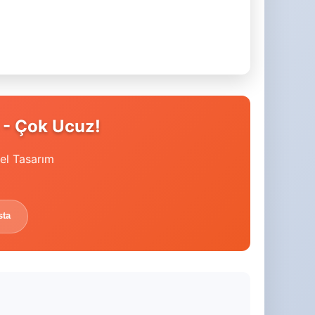
 - Çok Ucuz!
el Tasarım
sta