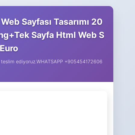
ı Web Sayfası Tasarımı 20
ting+Tek Sayfa Html Web S
 Euro
nızı teslim ediyoruz.WHATSAPP +905454172606