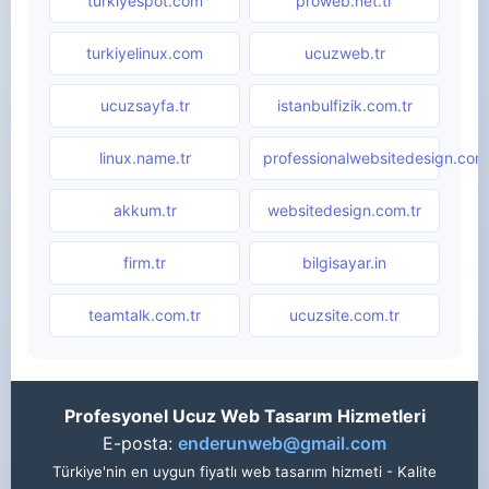
turkiyespot.com
proweb.net.tr
turkiyelinux.com
ucuzweb.tr
ucuzsayfa.tr
istanbulfizik.com.tr
linux.name.tr
professionalwebsitedesign.com.
akkum.tr
websitedesign.com.tr
firm.tr
bilgisayar.in
teamtalk.com.tr
ucuzsite.com.tr
Profesyonel Ucuz Web Tasarım Hizmetleri
E-posta:
enderunweb@gmail.com
Türkiye'nin en uygun fiyatlı web tasarım hizmeti - Kalite