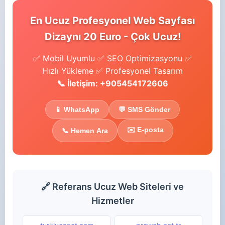
En Ucuz Profesyonel Web Sayfası
Dizaynı 20 Euro - Çok Ucuz!
✅ Mobil Uyumlu ✅ SEO Optimizasyonu ✅
Hızlı Yükleme ✅ Profesyonel Tasarım
📞 İletişim: +905454172606
📱 WhatsApp
💬 SMS Gönder
✉️ E-posta
📞 Hemen Ara
🔗 Referans Ucuz Web Siteleri ve
Hizmetler